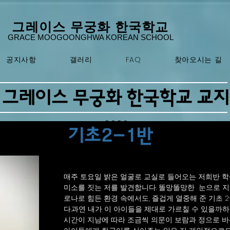
​그레이스 무궁화 한국학교
GRACE MOOGOONGHWA KOREAN SCHOOL
공지사항
갤러리
FAQ
찾아오시는 길
​그레이스 무궁화 한국학교 교지
2020
기초2-1반
매주 토요일 밝은 얼굴로 교실로 들어오는 저희반 
미소를 짓는 저를 발견합니다. 똘망똘망한 눈으로 지
로나로 힘든 환경 속에서도, 즐겁게 열중해 준 기초 
다.과연 내가 이 아이들을 제대로 가르칠 수 있을까하
시간이 지남에 따라 조금씩 의문이 보람과 정으로 바