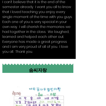
I can’t believe that it is the end of the
semester already. I want you all to know
that I loved teaching you enjoy every
single moment of the time with you guys.
Each one of you is very special in your
own way. I will cherish the memories we
had together in the class. We laughed,
learned and helped each other out.
Everyone has made a great progress
and I am very proud of all of you. I love
you all. Thank you.
솜씨자랑