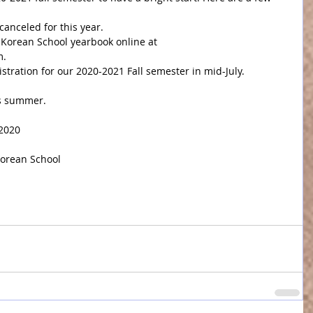
nceled for this year.  
Korean School yearbook online at 
.  
stration for our 2020-2021 Fall semester in mid-July. 
is summer.
  May 26th 2020
orean School