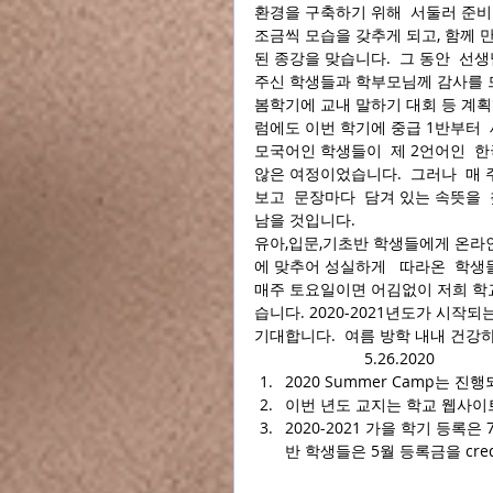
환경을 구축하기 위해  서둘러 준비
조금씩 모습을 갖추게 되고, 함께 만
된 종강을 맞습니다.  그 동안  
주신 학생들과 학부모님께 감사를 
봄학기에 교내 말하기 대회 등 계
럼에도 이번 학기에 중급 1반부터  
모국어인 학생들이  제 2언어인  
않은 여정이었습니다.  그러나  매
보고  문장마다  담겨 있는 속뜻을
남을 것입니다.  
유아,입문,기초반 학생들에게 온라인
에 맞추어 성실하게   따라온  학
매주 토요일이면 어김없이 저희 학
습니다. 2020-2021년도가 시작
기대합니다.  여름 방학 내내 건강
                     
2020 Summer Camp는 진행
이번 년도 교지는 학교 웹사이트에서 
2020-2021 가을 학기 등록
반 학생들은 5월 등록금을 cre