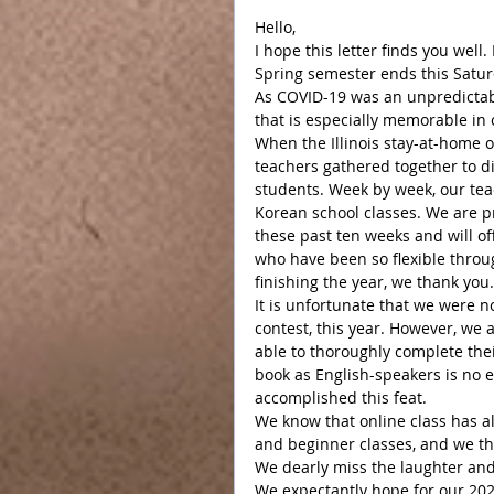
Hello,
I hope this letter finds you wel
Spring semester ends this Satur
As COVID-19 was an unpredictable
that is especially memorable in 
When the Illinois stay-at-home 
teachers gathered together to 
students. Week by week, our tea
Korean school classes. We are p
these past ten weeks and will of
who have been so flexible throu
finishing the year, we thank you.
It is unfortunate that we were n
contest, this year. However, we 
able to thoroughly complete the
book as English-speakers is no 
accomplished this feat.
We know that online class has al
and beginner classes, and we tha
We dearly miss the laughter and 
We expectantly hope for our 2020