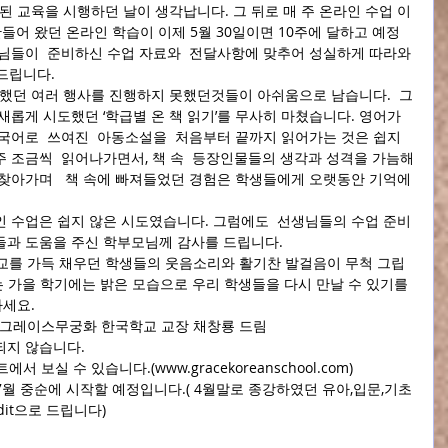
된 교육을 시행하던 날이 생각납니다. 그 뒤로 매 주 온라인 수업 이 
들어 왔던 온라인 학습이 이제 5월 30일이면 10주에 달하고 예정
선생님들이  준비하신 수업 자료와  전달사항에 맞추어 성실하게 따라와
드립니다.
획했던 여러 행사를 진행하지 못했던것들이 아쉬움으로 남습니다.  그
새롭게 시도했던 ‘학급별 온 책 읽기’를 무사히 마쳤습니다. 영어가  
한국어로  쓰여진  아동소설을  처음부터 끝까지 읽어가는 것은 쉽지 
 주 조금씩  읽어나가면서, 책 속  등장인물들의 생각과 성격을 가늠해
  찾아가며   책 속에 빠져들었던 경험은 학생들에게 오랫동안 기억에 
 수업은 쉽지 않은 시도였습니다. 그럼에도  선생님들의 수업 준비
생들과 도움을 주신 학부모님께 감사를 드립니다. 
교를 가득 채우던 학생들의 웃음소리와 활기찬 발걸음이 무척 그립
되는 가을 학기에는 밝은 모습으로 우리 학생들을 다시 만날 수 있기를 
하세요.
    5.26.2020             그레이스무궁화 한국학교 교장 채창룡 드림 
되지 않습니다.  
보실 수 있습니다.(www.gracekoreanschool.com)  
은 7월 중순에 시작할 예정입니다.( 4월말로 종강하였던 유아,입문,기초
dit으로 드립니다) 