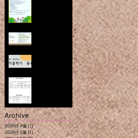
무궁화 한국학교 가
을학기 등록
2025 Grace
Summer Camp
"Registration
Information"
2024-2025학년도 봄
학기 등록 안내
2024년 가을학기 학
사일정과 시간표 Fall
Semester Schedule
(Lunch Menu 점심
메뉴)
Archive
2026년 4월
(1)
게시물 1개
2026년 2월
(1)
게시물 1개