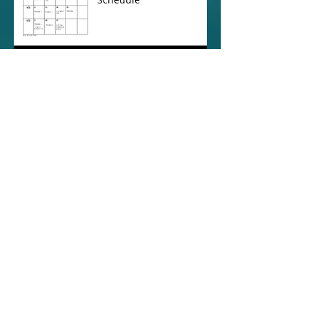
2026 봄학기 등록
2025년 가을학기 점심 봉사자 사인업
Lunch Volunteer Sign-Up
2025년 가을학기 학사일정과 시간표 Fall
Semester Schedule
2025-2026 그레이스무궁화
한국학교 가을학기 등록